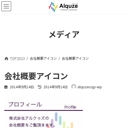
コ
ナ
ン
ビ
テ
ゲ
ン
ー
ツ
シ
メディア
へ
ョ
ス
ン
キ
に
ッ
移
プ
動
TOP2023
会社概要アイコン
会社概要アイコン
会社概要アイコン
最
2014年9月14日
2014年9月14日
alquzecojp-wp
終
更
新
日
時
: