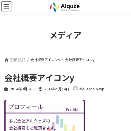
コ
ナ
ン
ビ
テ
ゲ
ン
ー
ツ
シ
メディア
へ
ョ
ス
ン
キ
に
ッ
移
プ
動
TOP2023
会社概要アイコンy
会社概要アイコンy
会社概要アイコンy
最
2014年9月14日
2014年9月14日
alquzecojp-wp
終
更
新
日
時
: