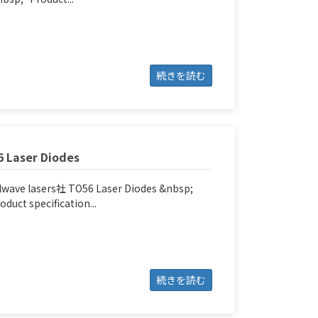
続きを読む
6 Laser Diodes
lwave lasers社 TO56 Laser Diodes &nbsp;
oduct specification...
続きを読む