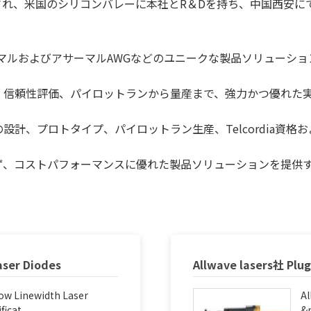
され、米国のシリコンバレーに本社と
R
＆
D
を持ち、中国西安に
マルおよびアサーマル
AWG
などのユニークな製品ソリューショ
、信頼性評価、パイロットランから量産まで、強力かつ優れた
の設計、プロトタイプ、パイロットラン生産、
Telcordia
資格お
ず、コストパフォーマンスに優れた製品ソリューションを提供
aser Diodes
Allwave lasers社 Plu
ow Linewidth Laser
Al
icat...
&n