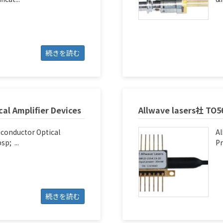
続きを読む
al Amplifier Devices
Allwave lasers社 TO5
conductor Optical
Al
p; ...
Pr
続きを読む