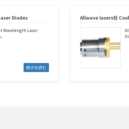
Laser Diodes
Allwave lasers社 Coo
ct Wavelength Laser
Al
..
Di
続きを読む