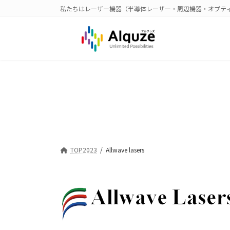
コ
ナ
私たちはレーザー機器（半導体レーザー・周辺機器・オプテ
ン
ビ
テ
ゲ
ン
ー
ツ
シ
へ
ョ
ス
ン
キ
に
ッ
移
プ
動
TOP2023
Allwave lasers