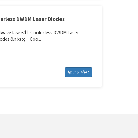
lerless DWDM Laser Diodes
lwave lasers社 Coolerless DWDM Laser
odes &nbsp; Coo...
続きを読む