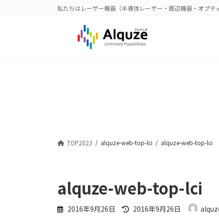
コ
ナ
私たちはレーザー機器（半導体レーザー・周辺機器・オプテ
ン
ビ
テ
ゲ
ン
ー
ツ
シ
へ
ョ
ス
ン
キ
に
ッ
移
プ
動
TOP2023
alquze-web-top-lci
alquze-web-top-lci
alquze-web-top-lci
最
2016年9月26日
2016年9月26日
alquz
終