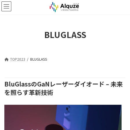
コ
ナ
ン
ビ
テ
ゲ
ン
ー
ツ
シ
BLUGLASS
へ
ョ
ス
ン
キ
に
ッ
移
プ
動
TOP2023
BLUGLASS
BluGlassのGaNレーザーダイオード – 未来
を照らす革新技術