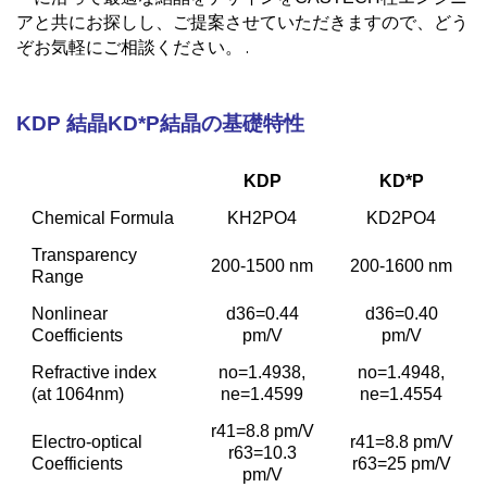
アと共にお探しし、ご提案させていただきますので、どう
.
ぞお気軽にご相談ください。
KDP 結晶KD*P結晶の基礎特性
KDP
KD*P
Chemical Formula
KH
2
PO
4
KD
2
PO
4
Transparency
200-1500 nm
200-1600 nm
Range
Nonlinear
d
36
=0.44
d
36
=0.40
Coefficients
pm/V
pm/V
Refractive index
n
o
=1.4938,
n
o
=1.4948,
(at 1064nm)
n
e
=1.4599
n
e
=1.4554
r
41
=8.8 pm/V
Electro-optical
r
41
=8.8 pm/V
r
63
=10.3
Coefficients
r
63
=25 pm/V
pm/V