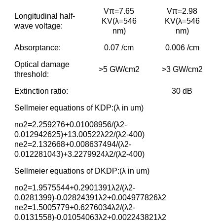
V
π
=7.65
V
π
=2.98
Longitudinal half-
KV(λ=546
KV(λ=546
wave voltage:
nm)
nm)
Absorptance:
0.07 /cm
0.006 /cm
Optical damage
>5 GW/cm
2
>3 GW/cm
2
threshold:
Extinction ratio:
30 dB
Sellmeier equations of KDP:(λ in um)
no
2
=2.259276+0.01008956/(λ
2
-
0.012942625)+13.00522λ
2
2/(λ
2
-400)
ne
2
=2.132668+0.008637494/(λ
2
-
0.012281043)+3.2279924λ
2
/(λ
2
-400)
Sellmeier equations of DKDP:(λ in um)
n
o
2
=1.9575544+0.2901391λ
2
/(λ
2
-
0.0281399)-0.02824391λ
2
+0.004977826λ
2
n
e
2
=1.5005779+0.6276034λ
2
/(λ
2
-
0.0131558)-0.01054063λ
2
+0.002243821λ
2