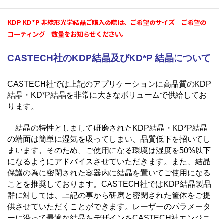
KDP KD*P 非線形光学結晶は数量１つから販売しております。
KDP KD*P 非線形光学結晶ご購入の際は、ご希望のサイズ ご希望の
コーティング 数量をお知らせください。
CASTECH社のKDP結晶及びKD*P 結晶について
CASTECH社では上記のアプリケーションに高品質のKDP
結晶・KD*P結晶を非常に大きなボリュームで供給してお
ります。
結晶の特性としまして研磨されたKDP結晶・KD*P結晶
の端面は簡単に湿気を吸ってしまい、品質低下を招いてし
まいます。そのため、ご使用になる環境は湿度を50%以下
になるようにアドバイスさせていただきます。また、結晶
保護の為に密閉された容器内に結晶を置いてご使用になる
ことを推奨しております。CASTECH社ではKDP結晶製品
群に対しては、上記の事から研磨と密閉された筐体をご提
供させていただくことができます。レーザーのパラメータ
ーに沿って最適な結晶をデザインをCASTECH社エンジニ