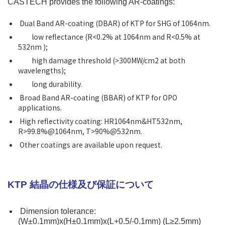
CASTECH provides the following AR-coatings:
Dual Band AR-coating (DBAR) of KTP for SHG of 1064nm.
low reflectance (R<0.2% at 1064nm and R<0.5% at
532nm );
high damage threshold (>300MW/cm2 at both
wavelengths);
long durability.
Broad Band AR-coating (BBAR) of KTP for OPO
applications.
High reflectivity coating: HR1064nm&HT532nm,
R>99.8%@1064nm, T>90%@532nm.
Other coatings are available upon request.
KTP 結晶の仕様及び保証について
Dimension tolerance:
(W±0.1mm)x(H±0.1mm)x(L+0.5/-0.1mm) (L≥2.5mm)