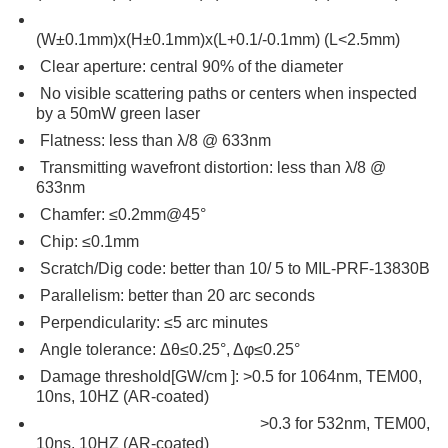
(W±0.1mm)x(H±0.1mm)x(L+0.1/-0.1mm) (L<2.5mm)
Clear aperture: central 90% of the diameter
No visible scattering paths or centers when inspected
by a 50mW green laser
Flatness: less than λ/8 @ 633nm
Transmitting wavefront distortion: less than λ/8 @
633nm
Chamfer: ≤0.2mm@45°
Chip: ≤0.1mm
Scratch/Dig code: better than 10/ 5 to MIL-PRF-13830B
Parallelism: better than 20 arc seconds
Perpendicularity: ≤5 arc minutes
Angle tolerance: Δθ≤0.25°, Δφ≤0.25°
Damage threshold[GW/cm ]: >0.5 for 1064nm, TEM00,
10ns, 10HZ (AR-coated)
>0.3 for 532nm, TEM00,
10ns, 10HZ (AR-coated)