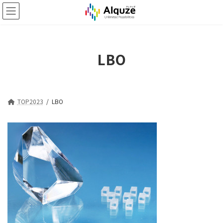
コ
ナ
ン
ビ
テ
ゲ
ン
ー
ツ
シ
LBO
へ
ョ
ス
ン
キ
に
ッ
移
プ
動
TOP2023
LBO