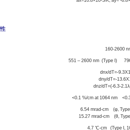
a
x
=10.8×10
-5
/K, a
y
= -8.8
特性
160-2600 n
551 – 2600 nm (Type I) 790-
dnx/dT=-9.3X
dny/dT=-13.6X
dnz/dT=(-6.3-2.1
<0.1 %/cm at 1064 nm <0.
6.54 mrad-cm (φ, Type
15.27 mrad-cm (θ, Type
4.7 ℃-cm (Type I, 