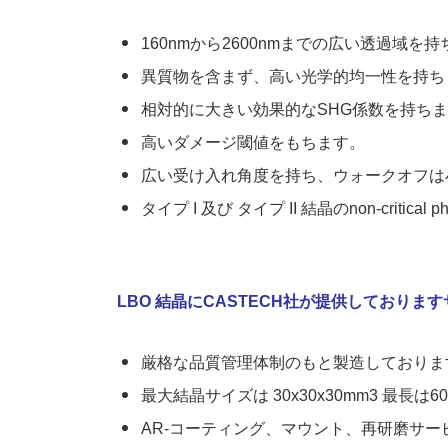
160nmから2600nmまでの広い透過域を
異質物を含まず、高い光学的均一性を持ちます
相対的に大きい効果的なSHG係数を持ちま
高いダメージ閾値をもちます。
広い受け入れ角度を持ち、ウォークオフは
タイプ I 及び タイプ II 結晶のnon-critic
LBO 結晶にCASTECH社が提供しておりま
厳格な品質管理体制のもと製造しておりま
最大結晶サイズは 30x30x30mm
3
最長は6
AR-コーティング、マウント、再研磨サー