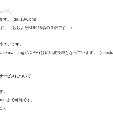
持ちます。
。 (dn»10
-6
/cm)
す。（おおよそKDP 結晶の３倍です。）
小さいです。
al phase matching (NCPM) は広い波長域となっています。（
spect
すサービスについて
す。
0mmまで可能です。
ビス