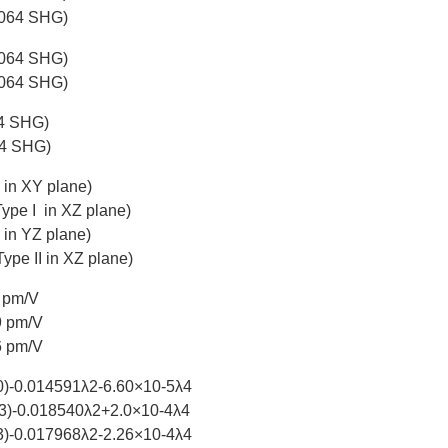
1064 SHG)
1064 SHG)
1064 SHG)
64 SHG)
64 SHG)
 in XY plane)
Type I in XZ plane)
I in YZ plane)
Type II in XZ plane)
9 pm/V
9 pm/V
6 pm/V
0)-0.014591λ
2
-6.60×10
-5
λ
4
3)-0.018540λ
2
+2.0×10
-4
λ
4
3)-0.017968λ
2
-2.26×10
-4
λ
4