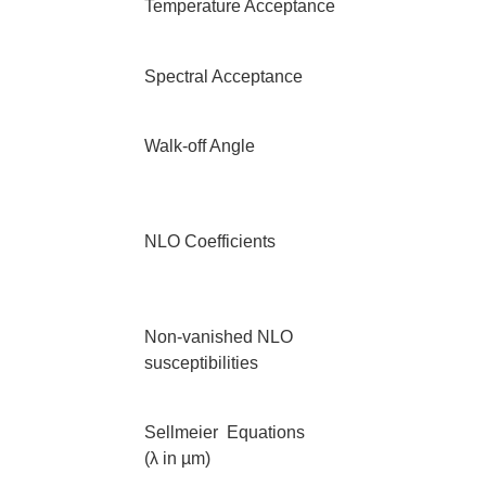
Temperature Acceptance
Spectral Acceptance
Walk-off Angle
NLO Coefficients
Non-vanished NLO
susceptibilities
Sellmeier Equations
(λ in µm)