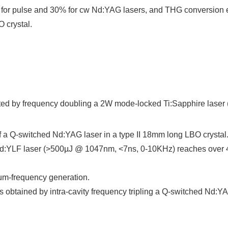
 for pulse and 30% for cw Nd:YAG lasers, and THG conversion e
crystal.
ed by frequency doubling a 2W mode-locked Ti:Sapphire laser 
 a Q-switched Nd:YAG laser in a type II 18mm long LBO crystal
Nd:YLF laser (>500µJ @ 1047nm, <7ns, 0-10KHz) reaches over 
um-frequency generation.
s obtained by intra-cavity frequency tripling a Q-switched Nd:YA