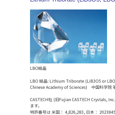
LBO結晶
LBO 結晶: Lithi
um Triborate (LiB3O5 or L
Chinese Academy of Science
CASTECH社 (旧Fujian CASTECH C
ます。
特許番号は
米国： 4,826,283, 日本： 20238