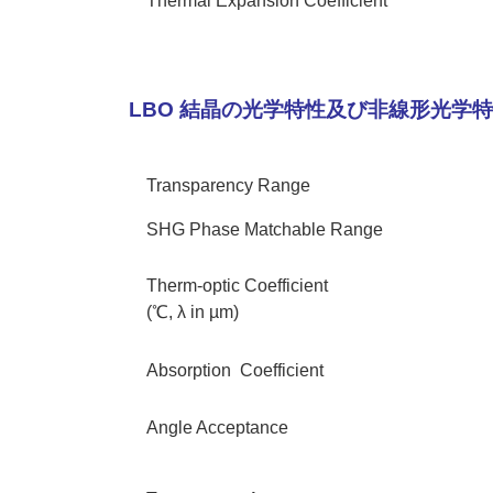
Thermal Expansion Coefficient
LBO 結晶の光学特性及び非線形光学
Transparency Range
SHG Phase Matchable Range
Therm-optic Coefficient
(℃, λ in µm)
Absorption Coefficient
Angle Acceptance