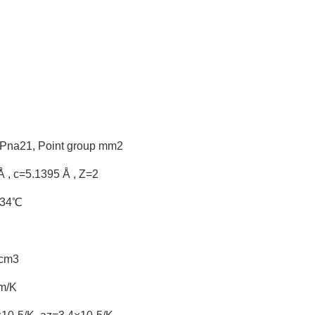
 Pna2
1
, Point group mm
2
 , c=5.1395 Å , Z=2
834℃
/cm
3
m/K