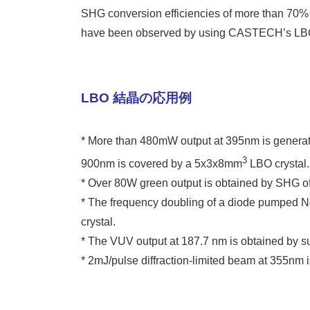
SHG conversion efficiencies of more than 70%
have been observed by using CASTECH’s LBO 
LBO 結晶の応用例
* More than 480mW output at 395nm is generat
3
900nm is covered by a 5x3x8mm
LBO crystal.
* Over 80W green output is obtained by SHG of
* The frequency doubling of a diode pumped 
crystal.
* The VUV output at 187.7 nm is obtained by s
* 2mJ/pulse diffraction-limited beam at 355nm i