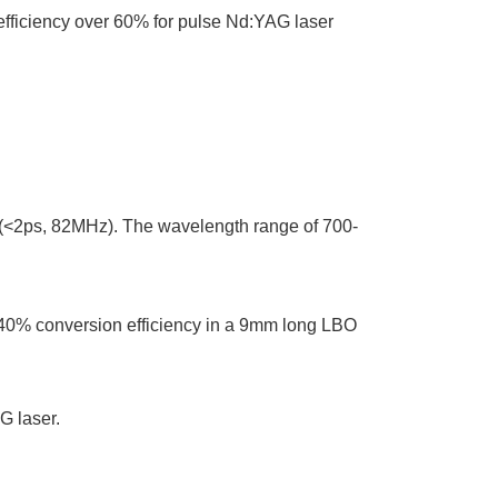
fficiency over 60% for pulse Nd:YAG laser
(<2ps, 82MHz). The wavelength range of 700-
.
40% conversion efficiency in a 9mm long LBO
G laser.