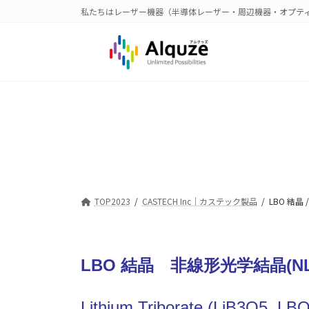
コ
ナ
私たちはレーザー機器（半導体レーザー・周辺機器・オプテ
ン
ビ
テ
ゲ
ン
ー
ツ
シ
へ
ョ
ス
ン
キ
に
ッ
移
プ
動
TOP2023
CASTECH Inc｜カステック製品
LBO 結晶 / 
LBO 結晶 非線形光学結晶(NL
Lithium Triborate (LiB
3
O
5
, LBO