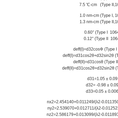
7.5 ℃-cm (Type II,
1.0 nm-cm (Type I, 
1.3 nm-cm (Type II,
0.60° (Type I 10
0.12° (Type II 10
d
eff
(I)=d
32
cosΦ (Type I
d
eff
(I)=d
31
cos
2
θ+d
32
sin
2
θ (
d
eff
(II)=d
31
cosθ (Type I
d
eff
(II)=d
31
cos
2
θ+d
32
sin
2
θ (
d
31
=1.05 ± 0.0
d
32
= -0.98 ± 0.0
d
33
=0.05 ± 0.00
n
x
2
=2.454140+0.011249/(λ
2
-0.01135
n
y
2
=2.539070+0.012711/(λ
2
-0.01252
n
z
2
=2.586179+0.013099/(λ
2
-0.01189