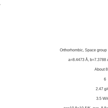
。
Orthorhombic, Space group
a=8.4473 Å, b=7.3788 Å
About 
6
2.47 g
3.5 W/