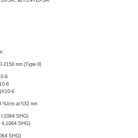
×10
-5
/K, a
z
=3.4×10
-5
/K
m
2150 nm (Type II)
10
-6
10
-6
λ)X10
-6
3 %/cm at 532 nm
 I,1064 SHG)
 II,1064 SHG)
1064 SHG)