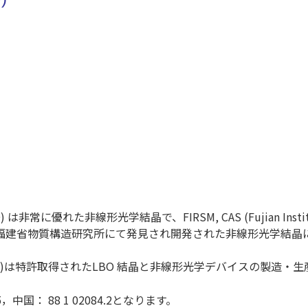
BO) は非常に優れた非線形光学結晶で、FIRSM, CAS (Fujian Institute of
s) 中国科学院 福建省物質構造研究所にて発見され開発された非線形光学結
rystals, Inc.)は特許取得されたLBO 結晶と非線形光学デバ
45，中国： 88 1 02084.2となります
。