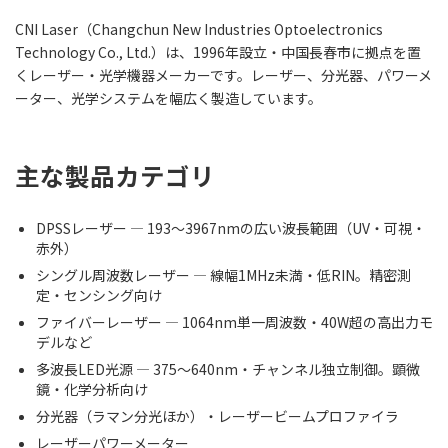
CNI Laser（Changchun New Industries Optoelectronics
Technology Co., Ltd.）は、1996年設立・中国長春市に拠点を置
くレーザー・光学機器メーカーです。レーザー、分光器、パワーメ
ーター、光学システムを幅広く製造しています。
主な製品カテゴリ
DPSSレーザー — 193〜3967nmの広い波長範囲（UV・可視・
赤外）
シングル周波数レーザー — 線幅1MHz未満・低RIN。精密測
定・センシング向け
ファイバーレーザー — 1064nm単一周波数・40W超の高出力モ
デルなど
多波長LED光源 — 375〜640nm・チャンネル独立制御。顕微
鏡・化学分析向け
分光器（ラマン分光ほか）・レーザービームプロファイラ
レーザーパワーメーター