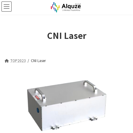
コ
ナ
ン
ビ
テ
ゲ
ン
ー
ツ
シ
CNI Laser
へ
ョ
ス
ン
キ
に
ッ
移
プ
動
TOP2023
CNI Laser