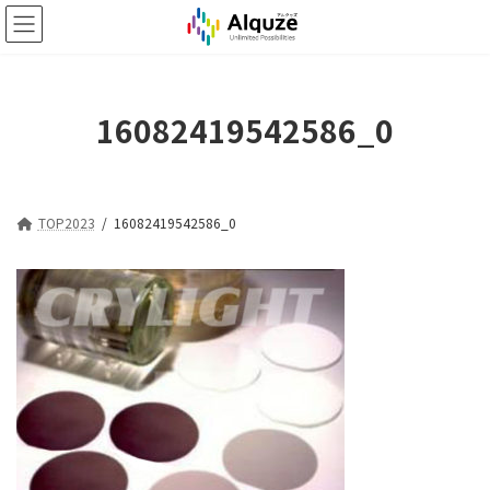
コ
ナ
ン
ビ
テ
ゲ
ン
ー
ツ
シ
16082419542586_0
へ
ョ
ス
ン
キ
に
ッ
移
プ
動
TOP2023
16082419542586_0