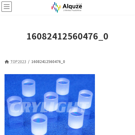
コ
ナ
ン
ビ
テ
ゲ
ン
ー
ツ
シ
16082412560476_0
へ
ョ
ス
ン
キ
に
ッ
移
プ
動
TOP2023
16082412560476_0