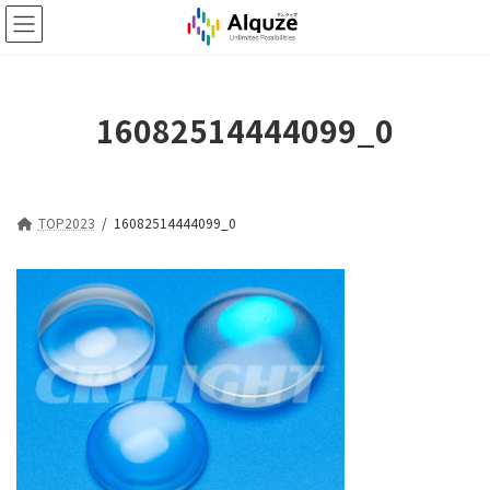
コ
ナ
ン
ビ
テ
ゲ
ン
ー
ツ
シ
16082514444099_0
へ
ョ
ス
ン
キ
に
ッ
移
プ
動
TOP2023
16082514444099_0