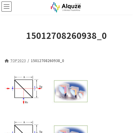
コ
ナ
ン
ビ
テ
ゲ
ン
ー
ツ
シ
15012708260938_0
へ
ョ
ス
ン
キ
に
ッ
移
プ
動
TOP2023
15012708260938_0