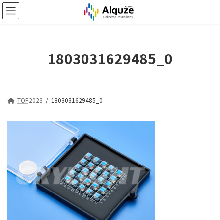
コ
ナ
ン
ビ
テ
ゲ
ン
ー
ツ
シ
1803031629485_0
へ
ョ
ス
ン
キ
に
ッ
移
プ
動
TOP2023
1803031629485_0