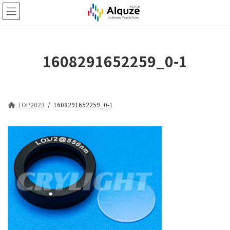
コ
ナ
ン
ビ
テ
ゲ
ン
ー
ツ
シ
1608291652259_0-1
へ
ョ
ス
ン
キ
に
ッ
移
プ
動
TOP2023
1608291652259_0-1