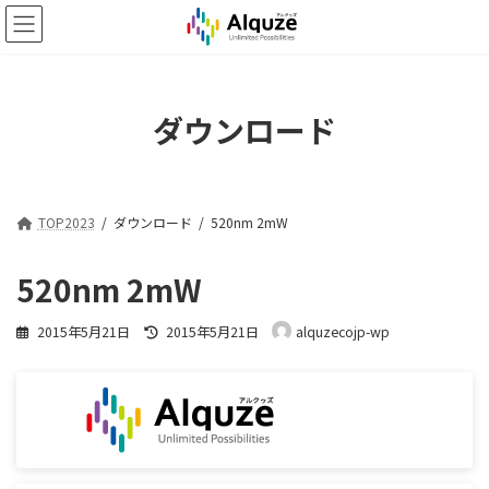
コ
ナ
ン
ビ
テ
ゲ
ン
ー
ツ
シ
ダウンロード
へ
ョ
ス
ン
キ
に
ッ
移
プ
動
TOP2023
ダウンロード
520nm 2mW
520nm 2mW
最
2015年5月21日
2015年5月21日
alquzecojp-wp
終
更
新
日
時
: