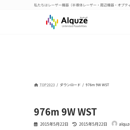
コ
ナ
私たちはレーザー機器（半導体レーザー・周辺機器・オプテ
ン
ビ
テ
ゲ
ン
ー
ツ
シ
へ
ョ
ス
ン
キ
に
ッ
移
プ
動
TOP2023
ダウンロード
976m 9W WST
976m 9W WST
最
2015年5月22日
2015年5月22日
alquz
終