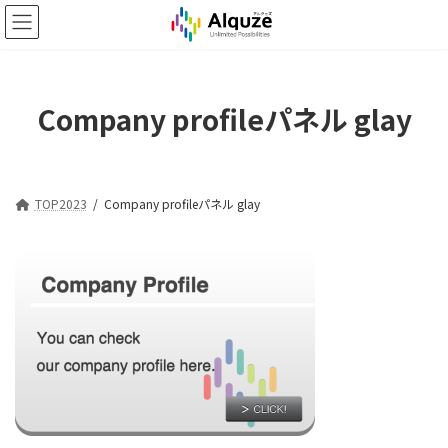
コ
ナ
ン
ビ
テ
ゲ
ン
ー
ツ
シ
Company profileパネル glay
へ
ョ
ス
ン
キ
に
ッ
移
プ
動
TOP2023
Company profileパネル glay