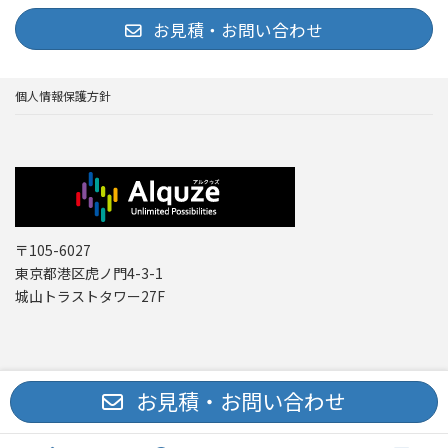
お見積・お問い合わせ
個人情報保護方針
〒105-6027
東京都港区虎ノ門4-3-1
城山トラストタワー27F
Copyright © レーザー機器 専門商社｜株式会社アルクゥズ ALQUZE Inc. All
お見積・お問い合わせ
Rights Reserved.