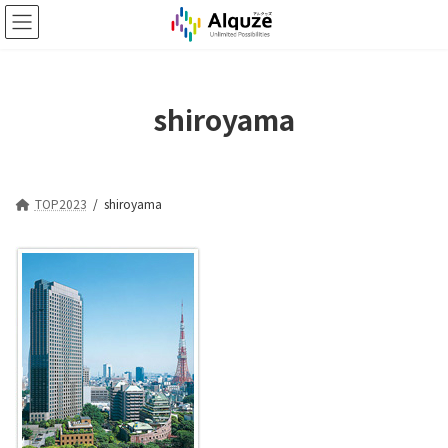
コ
ナ
ン
ビ
テ
ゲ
ン
ー
ツ
シ
shiroyama
へ
ョ
ス
ン
キ
に
ッ
移
プ
動
TOP2023
shiroyama