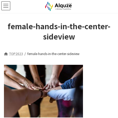
コ
ナ
ン
ビ
テ
ゲ
ン
ー
ツ
シ
female-hands-in-the-center-
へ
ョ
sideview
ス
ン
キ
に
ッ
移
プ
動
TOP2023
female-hands-in-the-center-sideview