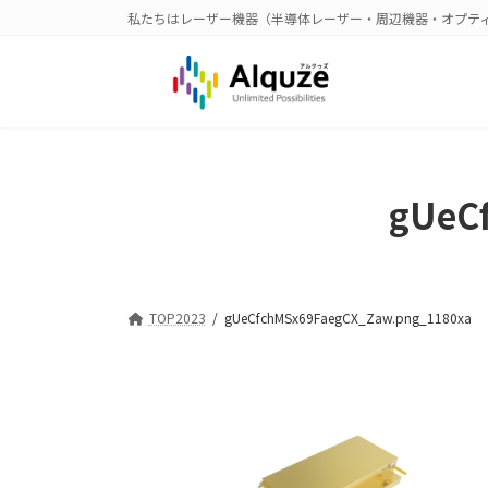
コ
ナ
私たちはレーザー機器（半導体レーザー・周辺機器・オプテ
ン
ビ
テ
ゲ
ン
ー
ツ
シ
へ
ョ
ス
ン
キ
に
gUeC
ッ
移
プ
動
TOP2023
gUeCfchMSx69FaegCX_Zaw.png_1180xa