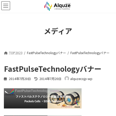
コ
ナ
ン
ビ
テ
ゲ
ン
ー
ツ
シ
メディア
へ
ョ
ス
ン
キ
に
ッ
移
プ
動
TOP2023
FastPulseTechnologyバナー
FastPulseTechnologyバナー
FastPulseTechnologyバナー
最
2014年7月20日
2014年7月20日
alquzecojp-wp
終
更
新
日
時
: