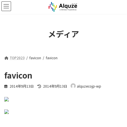
コ
ナ
ン
ビ
テ
ゲ
ン
ー
ツ
シ
メディア
へ
ョ
ス
ン
キ
に
ッ
移
プ
動
TOP2023
favicon
favicon
favicon
最
2014年9月13日
2014年9月13日
alquzecojp-wp
終
更
新
日
時
: