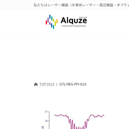
コ
ナ
私たちはレーザー機器（半導体レーザー・周辺機器・オプテ
ン
ビ
テ
ゲ
ン
ー
ツ
シ
へ
ョ
ス
ン
キ
に
ッ
移
プ
動
TOP2023
GTL-FBG-FPI-810