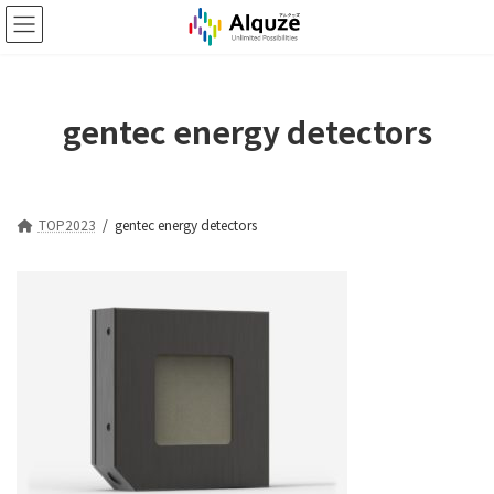
コ
ナ
ン
ビ
テ
ゲ
ン
ー
ツ
シ
gentec energy detectors
へ
ョ
ス
ン
キ
に
ッ
移
プ
動
TOP2023
gentec energy detectors