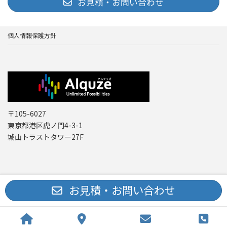
お見積・お問い合わせ
個人情報保護方針
〒105-6027
東京都港区虎ノ門4-3-1
城山トラストタワー27F
Copyright © レーザー機器 専門商社｜株式会社アルクゥズ ALQUZE Inc. All
お見積・お問い合わせ
Rights Reserved.