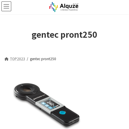
コ
ナ
ン
ビ
テ
ゲ
ン
ー
ツ
シ
gentec pront250
へ
ョ
ス
ン
キ
に
ッ
移
プ
動
TOP2023
gentec pront250