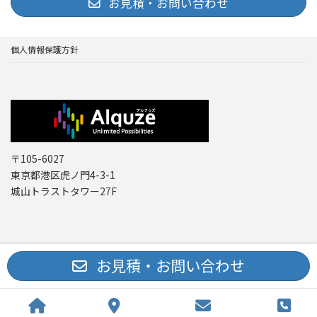
お見積・お問い合わせ
個人情報保護方針
〒105-6027
東京都港区虎ノ門4-3-1
城山トラストタワー27F
Copyright © レーザー機器 専門商社｜株式会社アルクゥズ ALQUZE Inc. All
お見積・お問い合わせ
Rights Reserved.