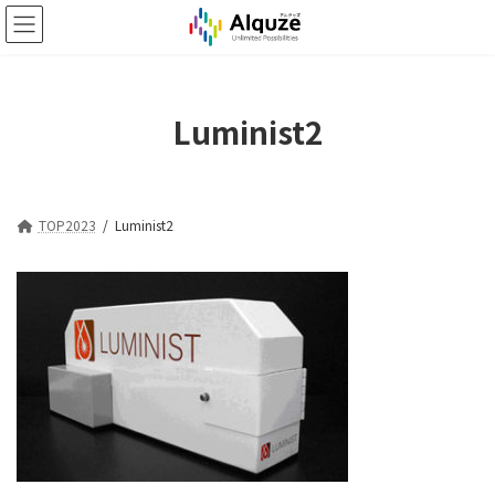
コ
ナ
ン
ビ
テ
ゲ
ン
ー
ツ
シ
Luminist2
へ
ョ
ス
ン
キ
に
ッ
移
プ
動
TOP2023
Luminist2