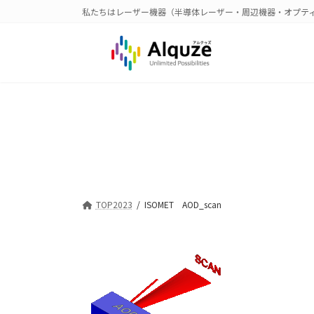
コ
ナ
私たちはレーザー機器（半導体レーザー・周辺機器・オプテ
ン
ビ
テ
ゲ
ン
ー
ツ
シ
へ
ョ
ス
ン
キ
に
ッ
移
プ
動
TOP2023
ISOMET AOD_scan