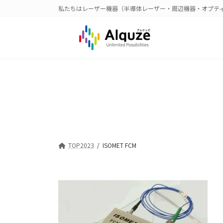
コ
ナ
私たちはレーザー機器（半導体レーザー・周辺機器・オプテ
ン
ビ
テ
ゲ
ン
ー
ツ
シ
へ
ョ
ス
ン
キ
に
ッ
移
プ
動
TOP2023
ISOMET FCM