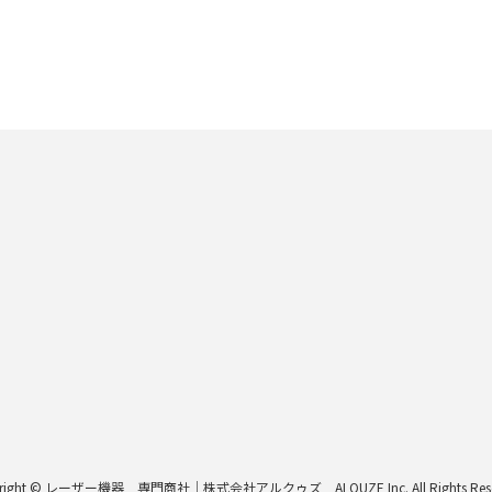
right © レーザー機器 専門商社｜株式会社アルクゥズ ALQUZE Inc. All Rights Rese