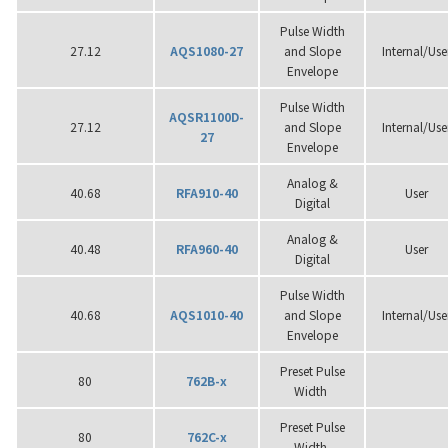
Pulse Width
27.12
AQS1080-27
and Slope
Internal/Use
Envelope
Pulse Width
AQSR1100D-
27.12
and Slope
Internal/Use
27
Envelope
Analog &
40.68
RFA910-40
User
Digital
Analog &
40.48
RFA960-40
User
Digital
Pulse Width
40.68
AQS1010-40
and Slope
Internal/Use
Envelope
Preset Pulse
80
762B-x
Width
Preset Pulse
80
762C-x
Width