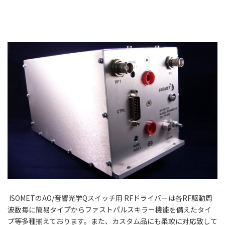
RFドライバー | AO Q-Switch Drivers
ISOMETのAO/音響光学Qスイッチ用 RFドライバーは各RF駆動周
波数毎に簡易タイプからファストパルスキラー機能を備えたタイ
プ等多種揃えております。また、カスタム品にも柔軟に対応致して