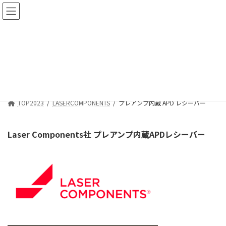
コ
ナ
ン
ビ
テ
ゲ
ン
ー
ツ
シ
プレアンプ内蔵 APD レシーバー
へ
ョ
ス
ン
キ
に
ッ
移
プ
動
TOP2023
LASERCOMPONENTS
プレアンプ内蔵 APD レシーバー
Laser Components社 プレアンプ内蔵APDレシーバー