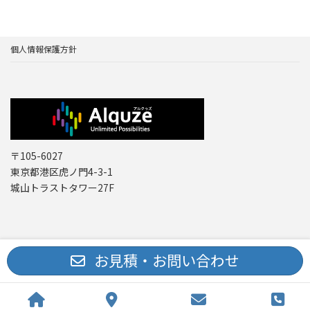
個人情報保護方針
〒105-6027
東京都港区虎ノ門4-3-1
城山トラストタワー27F
Copyright © レーザー機器 専門商社｜株式会社アルクゥズ ALQUZE Inc. All
お見積・お問い合わせ
Rights Reserved.