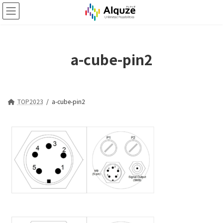
コ
ナ
ン
ビ
テ
ゲ
ン
ー
ツ
シ
a-cube-pin2
へ
ョ
ス
ン
キ
に
ッ
移
プ
動
TOP2023
a-cube-pin2