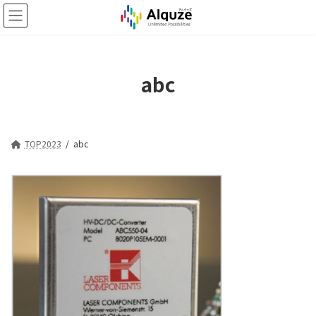
コ
ナ
ン
ビ
テ
ゲ
ン
ー
ツ
シ
abc
へ
ョ
ス
ン
キ
に
ッ
移
プ
動
TOP2023
abc