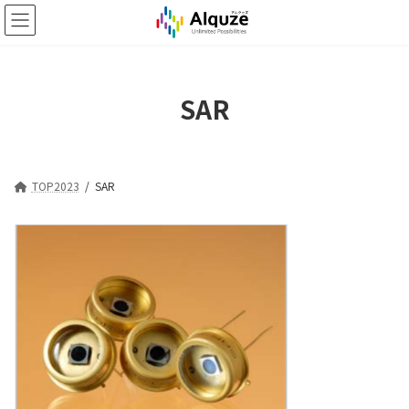
コ
ナ
ン
ビ
テ
ゲ
ン
ー
ツ
シ
SAR
へ
ョ
ス
ン
キ
に
ッ
移
プ
動
TOP2023
SAR