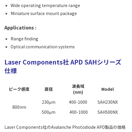
Wide operating temperature range
Miniature surface mount package
Applications :
Range finding
Optical communication systems
Laser Components社 APD SAH
シリーズ
仕様
波長域
ピーク感度
直径
Model
(nm)
230μm
400-1000
SAH230NX
800nm
500μm
400-1000
SAH500NX
Laser Components社のAvalanche Photodiode
APD
製品の価格