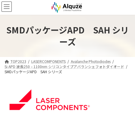
コ
ナ
ン
ビ
テ
ゲ
ン
ー
ツ
シ
SMDパッケージAPD SAH シリ
へ
ョ
ーズ
ス
ン
キ
に
ッ
移
プ
動
TOP2023
LASERCOMPONENTS
Avalanche Photodiodes
Si APD 波長250 – 1100nm シリコンタイプアバランシェフォトダイオード
SMDパッケージAPD SAH シリーズ