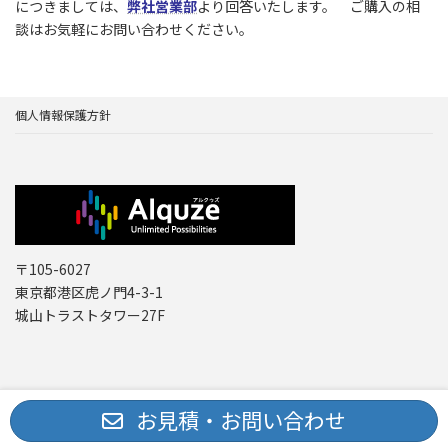
につきましては、
弊社営業部
より回答いたします。 ご購入の相
談はお気軽にお問い合わせください。
個人情報保護方針
〒105-6027
東京都港区虎ノ門4-3-1
城山トラストタワー27F
Copyright © レーザー機器 専門商社｜株式会社アルクゥズ ALQUZE Inc. All
お見積・お問い合わせ
Rights Reserved.