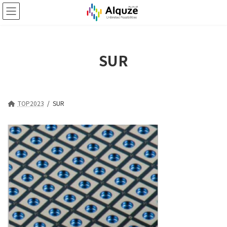
コ
ナ
ン
ビ
テ
ゲ
ン
ー
ツ
シ
SUR
へ
ョ
ス
ン
キ
に
ッ
移
プ
動
TOP2023
SUR