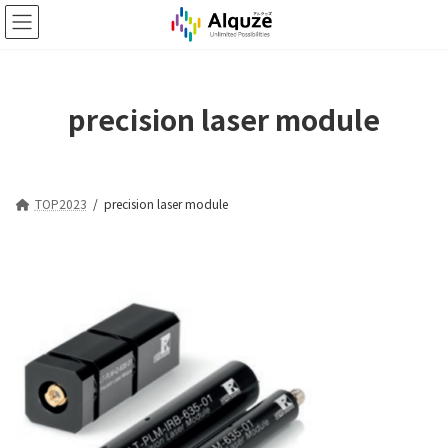
コ
ナ
ン
ビ
テ
ゲ
ン
ー
ツ
シ
precision laser module
へ
ョ
ス
ン
キ
に
ッ
移
プ
動
TOP2023
precision laser module