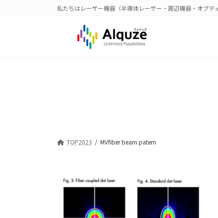
コ
ナ
私たちはレーザー機器（半導体レーザー・周辺機器・オプテ
ン
ビ
テ
ゲ
ン
ー
ツ
シ
へ
ョ
ス
ン
キ
に
ッ
移
プ
動
TOP2023
MVfiber beam patern