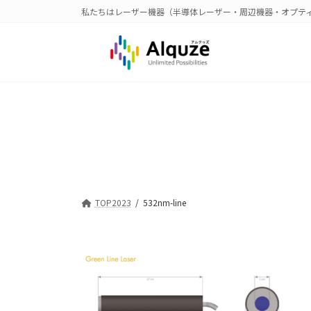
コ
ナ
私たちはレーザー機器（半導体レーザー・周辺機器・オプテ
ン
ビ
テ
ゲ
ン
ー
ツ
シ
へ
ョ
ス
ン
キ
に
ッ
移
プ
動
TOP2023
532nm-line