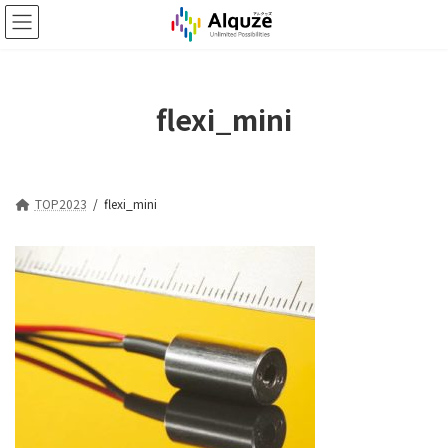
コ
ナ
ン
ビ
テ
ゲ
ン
ー
ツ
シ
flexi_mini
へ
ョ
ス
ン
キ
に
ッ
移
プ
動
TOP2023
flexi_mini