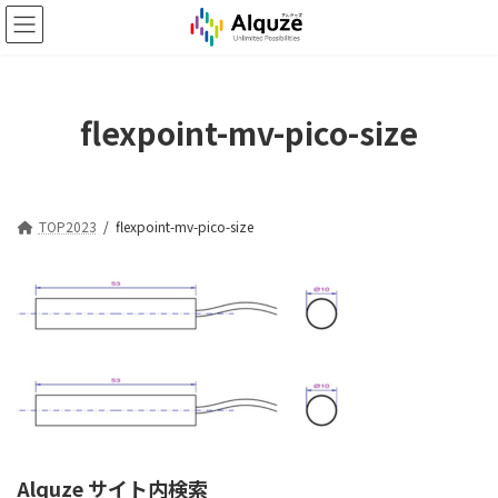
コ
ナ
ン
ビ
テ
ゲ
ン
ー
ツ
シ
flexpoint-mv-pico-size
へ
ョ
ス
ン
キ
に
ッ
移
プ
動
TOP2023
flexpoint-mv-pico-size
Alquze サイト内検索