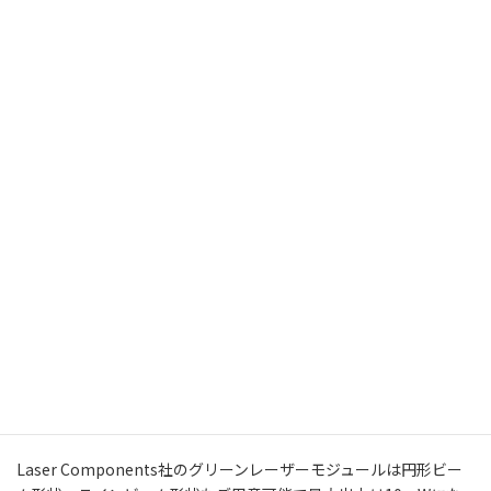
®︎
Laser Components 社製
FLEXPOINT
532nm Green
Laser Module
Laser Components社のグリーンレーザーモジュールは円形ビー