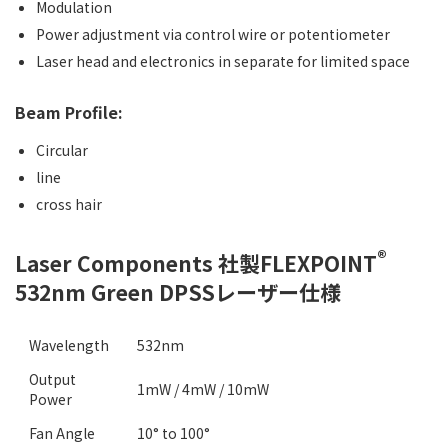
Modulation
Power adjustment via control wire or potentiometer
Laser head and electronics in separate for limited space
Beam Profile:
Circular
line
cross hair
®︎
Laser Components 社製FLEXPOINT
532nm Green DPSSレーザー仕様
Wavelength
532nm
Output
1mW / 4mW / 10mW
Power
Fan Angle
10° to 100°