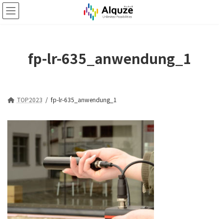
コ
ナ
ン
ビ
テ
ゲ
ン
ー
ツ
シ
fp-lr-635_anwendung_1
へ
ョ
ス
ン
キ
に
ッ
移
プ
動
TOP2023
fp-lr-635_anwendung_1