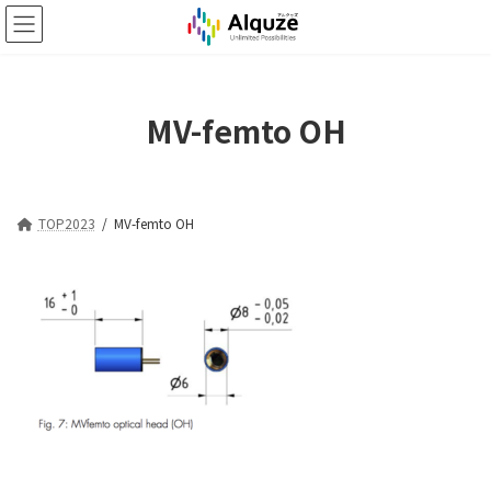
コ
ナ
ン
ビ
テ
ゲ
ン
ー
ツ
シ
MV-femto OH
へ
ョ
ス
ン
キ
に
ッ
移
プ
動
TOP2023
MV-femto OH