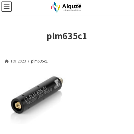
コ
ナ
ン
ビ
テ
ゲ
ン
ー
ツ
シ
plm635c1
へ
ョ
ス
ン
キ
に
ッ
移
プ
動
TOP2023
plm635c1