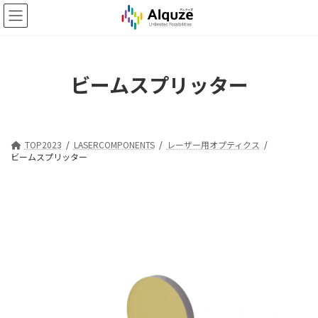
コ
ナ
ン
ビ
テ
ゲ
ン
ー
ツ
シ
ビームスプリッター
へ
ョ
ス
ン
キ
に
ッ
移
プ
動
TOP2023
LASERCOMPONENTS
レーザー用オプティクス
ビームスプリッター