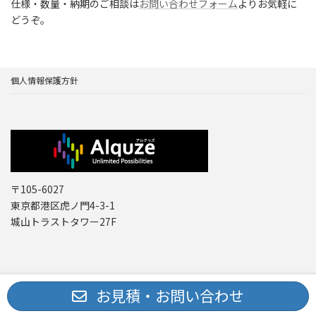
仕様・数量・納期のご相談は
お問い合わせフォーム
よりお気軽に
どうぞ。
個人情報保護方針
〒105-6027
東京都港区虎ノ門4-3-1
城山トラストタワー27F
Copyright © レーザー機器 専門商社｜株式会社アルクゥズ ALQUZE Inc. All
お見積・お問い合わせ
Rights Reserved.