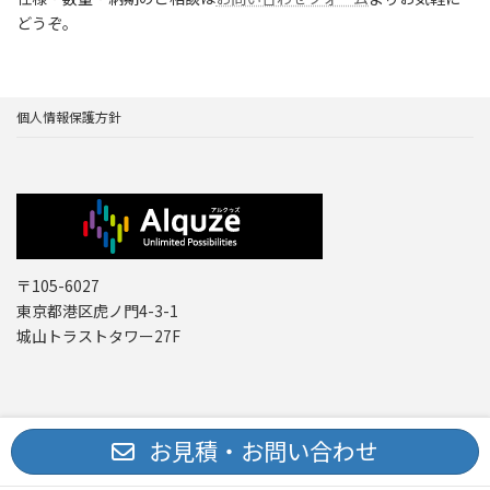
どうぞ。
個人情報保護方針
〒105-6027
東京都港区虎ノ門4-3-1
城山トラストタワー27F
Copyright © レーザー機器 専門商社｜株式会社アルクゥズ ALQUZE Inc. All
お見積・お問い合わせ
Rights Reserved.