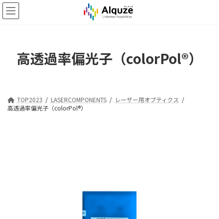
コ
ナ
ン
ビ
テ
ゲ
ン
ー
ツ
シ
高透過率偏光子（colorPol®）
へ
ョ
ス
ン
キ
に
ッ
移
プ
動
TOP2023
LASERCOMPONENTS
レーザー用オプティクス
高透過率偏光子（colorPol®）