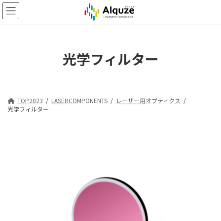
コ
ナ
ン
ビ
テ
ゲ
ン
ー
ツ
シ
光学フィルター
へ
ョ
ス
ン
キ
に
ッ
移
プ
動
TOP2023
LASERCOMPONENTS
レーザー用オプティクス
光学フィルター