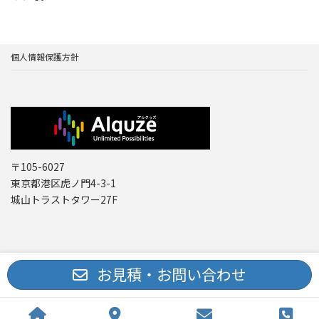
個人情報保護方針
〒105-6027
東京都港区虎ノ門4-3-1
城山トラストタワー27F
Copyright © レーザー機器 専門商社｜株式会社アルクゥズ ALQUZE Inc. All
お見積・お問い合わせ
Rights Reserved.