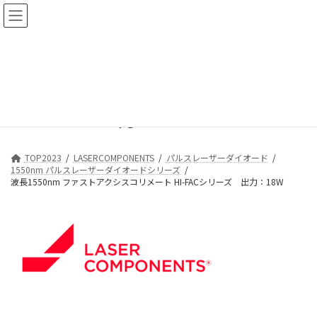
コ
ナ
ン
ビ
テ
ゲ
ン
ー
波長1550nm ファストアクシス
ツ
シ
へ
ョ
コリメート HI-FACシリーズ 出
ス
ン
キ
に
力：18W
ッ
移
プ
動
TOP2023
LASERCOMPONENTS
パルスレーザーダイオード
1550nm パルスレーザーダイオードシリーズ
波長1550nm ファストアクシスコリメート HI-FACシリーズ 出力：18W