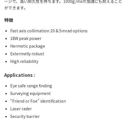
ージで、高い耐久性を持ちます。1000g/msの加速にも耐えること
ができます。
特徴
Fast axis collimation 10 & 5mrad options
18W peak power
Hermetic package
Extermelly robust
High reliability
Applications :
Eye safe range finding
Surveying equipment
“Friend or Foe” identification
Laser rader
Security barrier